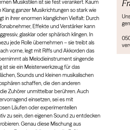
Fr
rnen Musikstilen ist sie fest verankert. Kaum
 Klang ganzer Musikrichtungen so stark wie
Uns
gt in ihrer enormen klanglichen Vielfalt: Durch
ger
 Tonabnehmer, Effekte und Verstärker kann
ressiv, glasklar oder sphärisch klingen. In
05
ezu jede Rolle übernehmen – sie treibt als
ver
h vorne, legt mit Riffs und Akkorden das
ernimmt als Melodieinstrument singende
ig ist sie ein Meisterwerkzeug für das
lächen, Sounds und kleinen musikalischen
mosphären schaffen, die den anderen
ie Zuhörer unmittelbar berühren. Auch
 hervorragend einsetzen, sei es mit
uosen Läufen oder experimentellen
eativ zu sein, den eigenen Sound zu entdecken
obieren. Genau diese Mischung aus