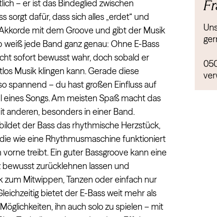
Fr
ch – er ist das Bindeglied zwischen
sorgt dafür, dass sich alles „erdet“ und
Uns
 Akkorde mit dem Groove und gibt der Musik
ger
alb weiß jede Band ganz genau: Ohne E-Bass
icht sofort bewusst wahr, doch sobald er
05
ltlos Musik klingen kann. Gerade diese
ver
so spannend – du hast großen Einfluss auf
 eines Songs. Am meisten Spaß macht das
 anderen, besonders in einer Band.
ldet der Bass das rhythmische Herzstück,
t, die wie eine Rhythmusmaschine funktioniert
orne treibt. Ein guter Bassgroove kann eine
z bewusst zurücklehnen lassen und
ik zum Mitwippen, Tanzen oder einfach nur
leichzeitig bietet der E-Bass weit mehr als
 Möglichkeiten, ihn auch solo zu spielen – mit