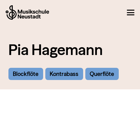
Pia Hagemann
Blockflöte
Kontrabass
Querflöte