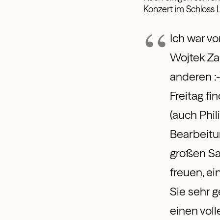
Konzert im Schloss 
Ich war v
Wojtek Zal
anderen :
Freitag f
(auch Phi
Bearbeitu
großen Sa
freuen, e
Sie sehr g
einen vol