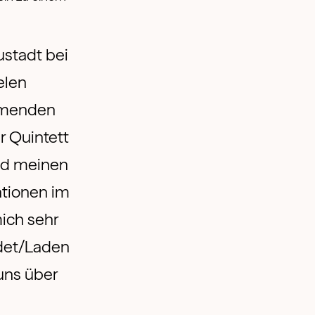
ustadt bei
elen
ommenden
r Quintett
und meinen
ationen im
ich sehr
adet/Laden
 uns über